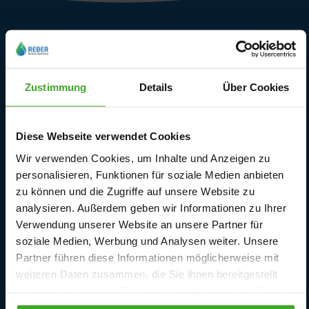
Kundendienst
Lieferbedingungen
Zustimmung
Details
Über Cookies
Rückgabe und Garantie
Kontaktieren Sie uns
Diese Webseite verwendet Cookies
Wir verwenden Cookies, um Inhalte und Anzeigen zu
Ersatzteile
personalisieren, Funktionen für soziale Medien anbieten
zu können und die Zugriffe auf unsere Website zu
Anmeldung
analysieren. Außerdem geben wir Informationen zu Ihrer
Verwendung unserer Website an unsere Partner für
Vertragswiderruf
soziale Medien, Werbung und Analysen weiter. Unsere
Partner führen diese Informationen möglicherweise mit
weiteren Daten zusammen, die Sie ihnen bereitgestellt
haben oder die sie im Rahmen Ihrer Nutzung der Dienste
Unsere Märkte und Kataloge
gesammelt haben.