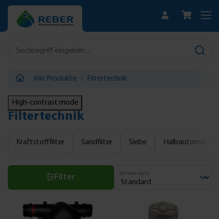
Zum Hauptinhalt springen
Alle Produkte
/
Filtertechnik
High-contrast mode
Filtertechnik
Kraftstofffilter
Sandfilter
Siebe
Halbautomatische
Sortiere nach:
Filter