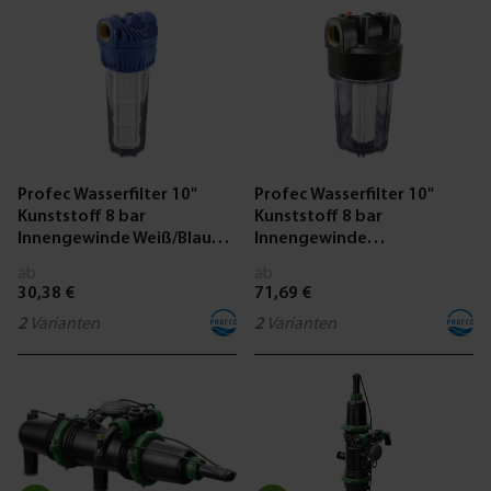
Profec Wasserfilter 10"
Profec Wasserfilter 10"
Kunststoff 8 bar
Kunststoff 8 bar
Innengewinde Weiß/Blau
Innengewinde
Typ mit 1/8“
Weiß/BSchwarz Typ mit
ab
ab
Manometeranschluss
1/8“ Manometeranschluss
30,38 €
71,69 €
2
Varianten
2
Varianten