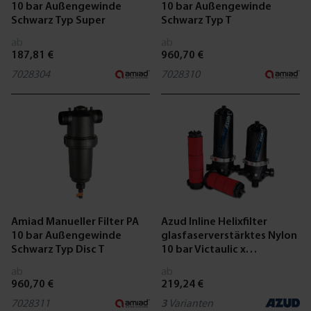
10 bar Außengewinde
10 bar Außengewinde
Schwarz Typ Super
Schwarz Typ T
ab
ab
187,81 €
960,70 €
7028304
7028310
Amiad Manueller Filter PA
Azud Inline Helixfilter
10 bar Außengewinde
glasfaserverstärktes Nylon
Schwarz Typ Disc T
10 bar Victaulic x
Außengewinde x Victaulic
ab
ab
Schwarz
960,70 €
219,24 €
7028311
3
Varianten