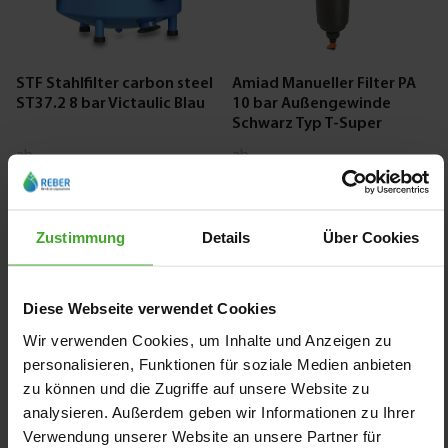
STF Stahlfilter carbon steel
Amiad Manueller Filter PA
ST37.2 8 bar Victaulic Blau
10 bar Außengewinde
Schwarz Typ T-Super
ab
ab
3.781,08 €
816,28 €
2
Varianten
7028308
Zustimmung
Details
Über Cookies
Diese Webseite verwendet Cookies
Wir verwenden Cookies, um Inhalte und Anzeigen zu
personalisieren, Funktionen für soziale Medien anbieten
zu können und die Zugriffe auf unsere Website zu
analysieren. Außerdem geben wir Informationen zu Ihrer
Amiad Manueller Filter PA
Profec Filterkorb Stahl
10 bar Außengewinde
Schlauchtülle
Verwendung unserer Website an unsere Partner für