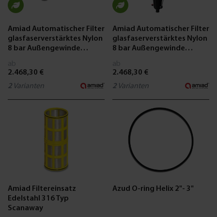
Amiad Automatischer Filter
Amiad Automatischer Filter
glasfaserverstärktes Nylon
glasfaserverstärktes Nylon
8 bar Außengewinde
8 bar Außengewinde
Schwarz/Grün Typ Mini
Schwarz/Grün Typ Mini
ab
ab
Sigma On-line
Sigma Angle
2.468,30 €
2.468,30 €
2
Varianten
2
Varianten
Amiad Filtereinsatz
Azud O-ring Helix 2"- 3"
Edelstahl 316 Typ
Scanaway