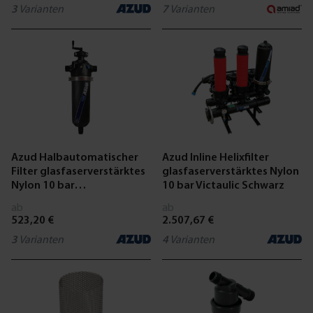
3
Varianten
7
Varianten
Azud Halbautomatischer
Azud Inline Helixfilter
Filter glasfaserverstärktes
glasfaserverstärktes Nylon
Nylon 10 bar
10 bar Victaulic Schwarz
Außengewinde Schwarz
ab
ab
523,20 €
2.507,67 €
3
Varianten
4
Varianten