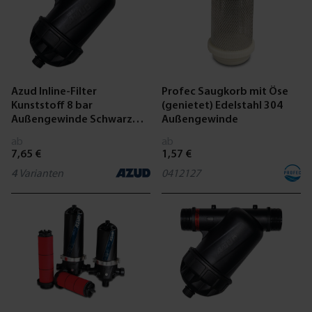
Azud Inline-Filter
Profec Saugkorb mit Öse
Kunststoff 8 bar
(genietet) Edelstahl 304
Außengewinde Schwarz
Außengewinde
Typ Modular 100
ab
ab
7,65 €
1,57 €
4
Varianten
0412127