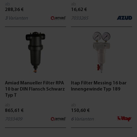
ab
ab
288,36 €
16,62 €
3
Varianten
7033265
Amiad Manueller Filter RPA
Itap Filter Messing 16 bar
10 bar DIN Flansch Schwarz
Innengewinde Typ 189
Typ T
ab
ab
865,61 €
150,60 €
7033409
6
Varianten