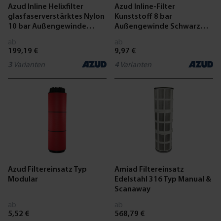
Azud Inline Helixfilter
Azud Inline-Filter
glasfaserverstärktes Nylon
Kunststoff 8 bar
10 bar Außengewinde
Außengewinde Schwarz
Schwarz
Typ Modular 100
ab
ab
199,19 €
9,97 €
3
Varianten
4
Varianten
Azud Filtereinsatz Typ
Amiad Filtereinsatz
Modular
Edelstahl 316 Typ Manual &
Scanaway
ab
ab
5,52 €
568,79 €