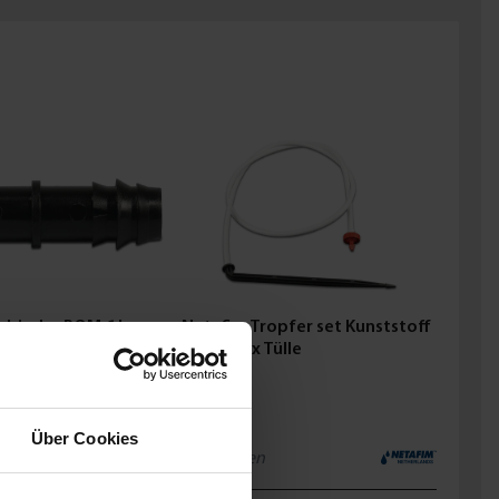
rbinder POM 6 bar
Netafim Tropfer set Kunststoff
arz
Einsteck x Tülle
ab
0,62 €
Über Cookies
4
Varianten