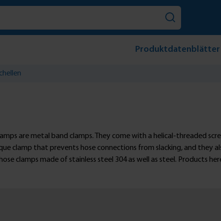
Produktdatenblätter
hellen
lamps are metal band clamps. They come with a helical-threaded scr
rque clamp that prevents hose connections from slacking, and they a
ose clamps made of stainless steel 304 as well as steel. Products her
ses.