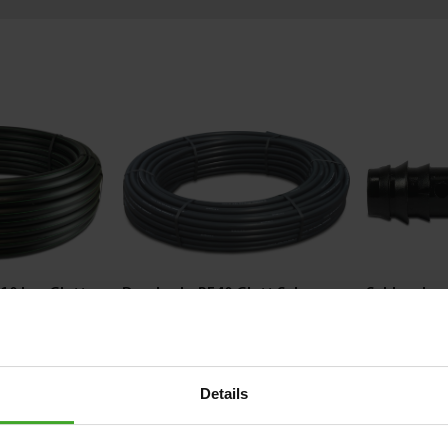
10 bar Glatt
Druckrohr PE40 Glatt Schwarz
Schlauchve
Tülle Schw
ab
ab
0,52 €
0,12 €
Details
29
Varianten
4
Varianten