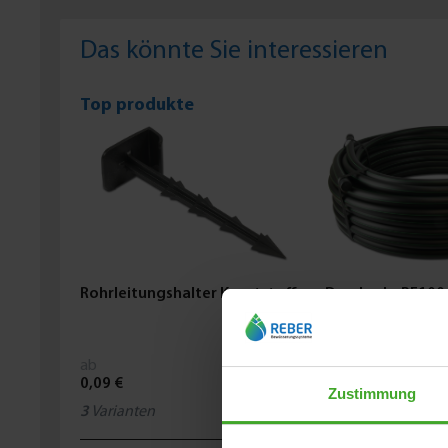
Das könnte Sie interessieren
Top produkte
Rohrleitungshalter Kunststoff
Druckrohr PE100 
Schwarz/Grün
ab
ab
0,09 €
1,21 €
Zustimmung
3
Varianten
2
Varianten