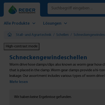
 Hauptinhalt springen
Zur Suche springen
Zur Hauptnavigation springen
Alle Produkte
Lösungen
Stall- und Agrartechnik
/
Schellen
/
Schneckengewindesc
High-contrast mode
Schneckengewindeschellen
Worm drive hose clamps/clips also known as worm gear hose c
that is placed in the clamp. Worm gear clamps provide a hi-to
leakage. Our assortment includes various types of worm drive h
webshop include those for regular as well as heavy-duty purpo
Mehr lesen
Wir haben keine Ergebnisse gefunden.