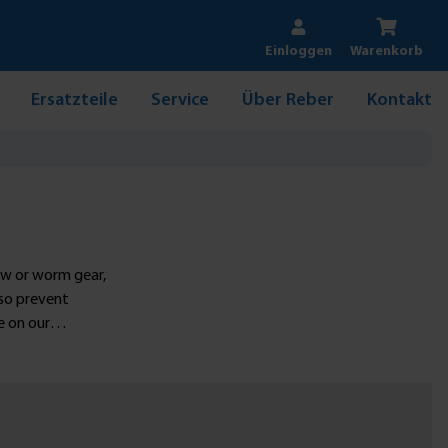
Einloggen
Warenkorb
Ersatzteile
Service
Über Reber
Kontakt
ew or worm gear,
lso prevent
e on our