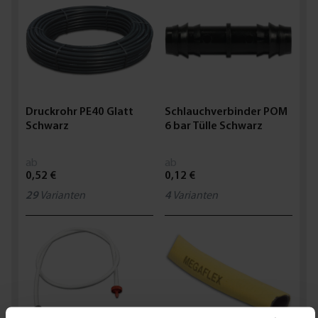
Druckrohr PE40 Glatt
Schlauchverbinder POM
Schwarz
6 bar Tülle Schwarz
ab
ab
0,52 €
0,12 €
29
Varianten
4
Varianten