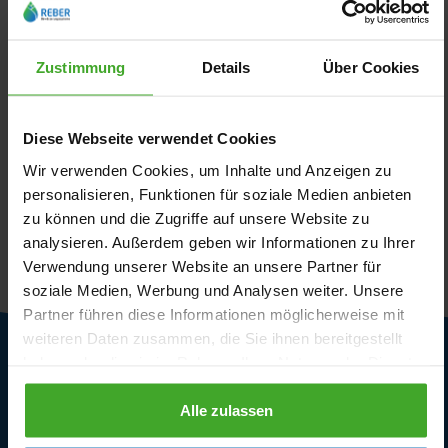
Netafim Tropfer set
Profec Schlauch PVC
Kunststoff Einsteck x
Gelb Typ Megaflex
Zustimmung
Details
Über Cookies
Tülle
ab
ab
0,62 €
1,16 €
Diese Webseite verwendet Cookies
4
Varianten
8
Varianten
Wir verwenden Cookies, um Inhalte und Anzeigen zu
personalisieren, Funktionen für soziale Medien anbieten
zu können und die Zugriffe auf unsere Website zu
1 - 0 von 0 Ergebnissen
analysieren. Außerdem geben wir Informationen zu Ihrer
Verwendung unserer Website an unsere Partner für
soziale Medien, Werbung und Analysen weiter. Unsere
Partner führen diese Informationen möglicherweise mit
weiteren Daten zusammen, die Sie ihnen bereitgestellt
haben oder die sie im Rahmen Ihrer Nutzung der Dienste
Kundendienst
gesammelt haben.
Alle zulassen
Lieferbedingungen