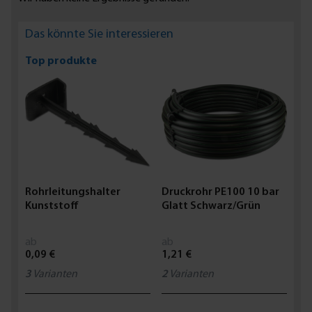
Das könnte Sie interessieren
Top produkte
Rohrleitungshalter
Druckrohr PE100 10 bar
Kunststoff
Glatt Schwarz/Grün
ab
ab
0,09 €
1,21 €
3
Varianten
2
Varianten