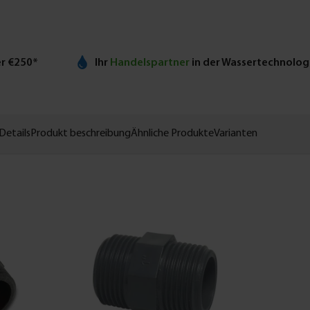
er €250*
Ihr
Handelspartner
in der Wassertechnolog
Details
Produkt beschreibung
Ähnliche Produkte
Varianten