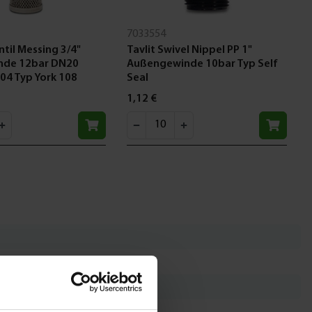
7033554
ntil Messing 3/4"
Tavlit Swivel Nippel PP 1"
nde 12bar DN20
Außengewinde 10bar Typ Self
304 Typ York 108
Seal
1,12 €