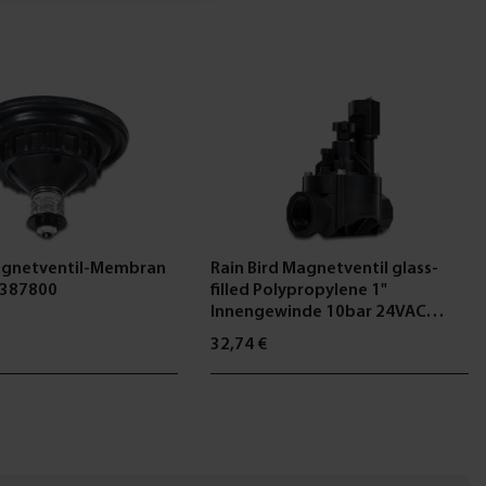
agnetventil-Membran
Rain Bird Magnetventil glass-
V 387800
filled Polypropylene 1"
Innengewinde 10bar 24VAC
Schwarz Typ 100-HVF
32,74 €