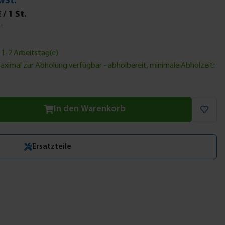
wSt.
 / 1 St.
t.
: 1-2 Arbeitstag(e)
maximal zur Abholung verfügbar
- abholbereit, minimale Abholzeit:
ten Wert ein oder benutze die Schaltflächen um die Anzahl zu
In den Warenkorb
Ersatzteile