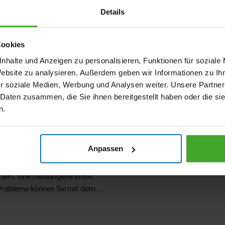
Details
10 bar
glasfaserverstärktes Nylon
Cookies
66 °C
nhalte und Anzeigen zu personalisieren, Funktionen für soziale
Website zu analysieren. Außerdem geben wir Informationen zu I
Schwarz
r soziale Medien, Werbung und Analysen weiter. Unsere Partner
Mehr Informationen
24VAC
 Daten zusammen, die Sie ihnen bereitgestellt haben oder die s
n.
indirekt wirkend, mit flow control
glasfaserverstärktes Nylon
1.5 bar
Anpassen
4019305741224
hied in Ihrem
ert. Eine misslungene Ernte.
7032966
 Probleme können Sie mit dem
Hunter
von Modellen erhältlich ist,