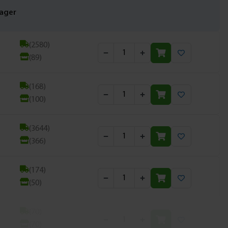
ager
(2580)
(89)
(168)
(100)
(3644)
(366)
(174)
(50)
(70)
(70)