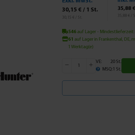
Inkl. M
Exkl. MwSt.
35,88 €
30,15 € / 1 St.
35,88 € / S
30,15 € / St.
546
auf Lager
- Mindestlieferzeit
61
auf Lager in Frankenthal, DE, 
1 Werktag(e)
Produkt Anzahl: Gib den gewünsch
VE:
20 St.
MSQ:
1 St.