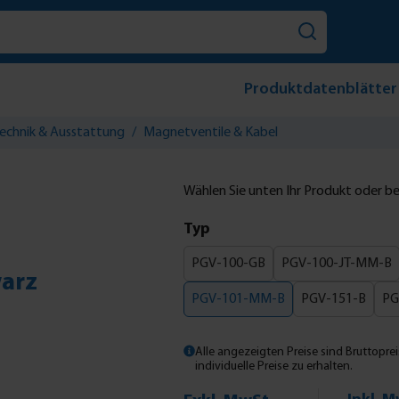
Produktdatenblätter
echnik & Ausstattung
/
Magnetventile & Kabel
Wählen Sie unten Ihr Produkt oder bes
auswählen
Typ
PGV-100-GB
PGV-100-JT-MM-B
arz
PGV-101-MM-B
PGV-151-B
PG
Alle angezeigten Preise sind Bruttoprei
individuelle Preise zu erhalten.