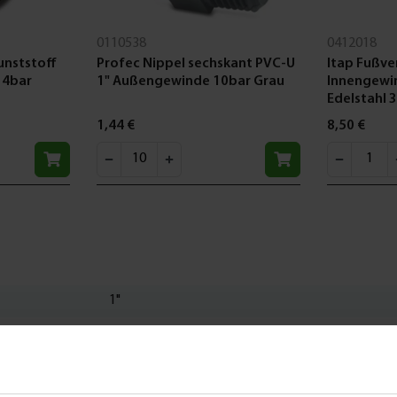
0110538
0412018
unststoff
Profec Nippel sechskant PVC-U
Itap Fußve
14bar
1" Außengewinde 10bar Grau
Innengewi
Edelstahl 
1,44 €
8,50 €
1"
mit Durchflussregelung
0,7 - 150 L/Min
Außengewinde