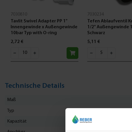
7030810
7030234
Tavlit Swivel Adapter PP 1"
Tefen Ablaufventil K
Innengewinde x Außengewinde
1/2" Außengewinde 
10bar Typ with O-ring
Schwarz
2,72 €
5,11 €
Technische Details
Maß
Typ
Kapazität
Anschluss