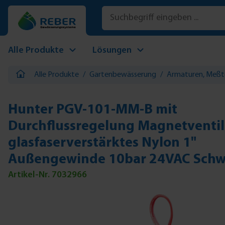
 Hauptinhalt springen
Zur Suche springen
Zur Hauptnavigation springen
Alle Produkte
Lösungen
Alle Produkte
/
Gartenbewässerung
/
Armaturen, Meßt
Hunter PGV-101-MM-B mit
Durchflussregelung Magnetventil
glasfaserverstärktes Nylon 1"
Außengewinde 10bar 24VAC Schw
Artikel-Nr. 7032966
Bildergalerie überspringen