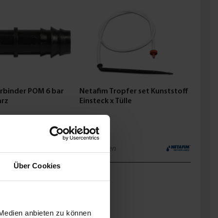
rbinder POM 6 bar
Netafim Tropfer set Kunststoff
arz
Einsteck x Tülle
ab
0,62 €
4
Varianten
Über Cookies
 Medien anbieten zu können