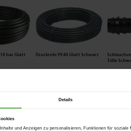
10 bar Glatt
Druckrohr PE40 Glatt Schwarz
Schlauchve
Tülle Schw
ab
ab
0,52 €
0,12 €
29
Varianten
4
Varianten
Details
Cookies
nhalte und Anzeigen zu personalisieren, Funktionen für soziale