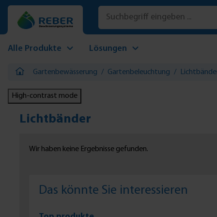
 Hauptinhalt springen
Zur Suche springen
Zur Hauptnavigation springen
Alle Produkte
Lösungen
Gartenbewässerung
/
Gartenbeleuchtung
/
Lichtbände
High-contrast mode
Lichtbänder
Wir haben keine Ergebnisse gefunden.
Das könnte Sie interessieren
Top produkte