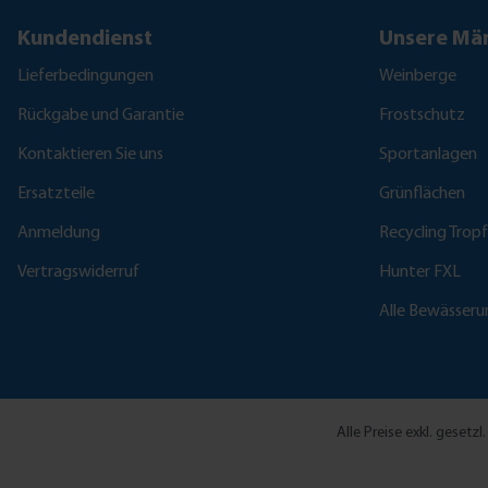
Kundendienst
Unsere Mär
Lieferbedingungen
Weinberge
Rückgabe und Garantie
Frostschutz
Kontaktieren Sie uns
Sportanlagen
Ersatzteile
Grünflächen
Anmeldung
Recycling Trop
Vertragswiderruf
Hunter FXL
Alle Bewässer
Alle Preise exkl. gesetz