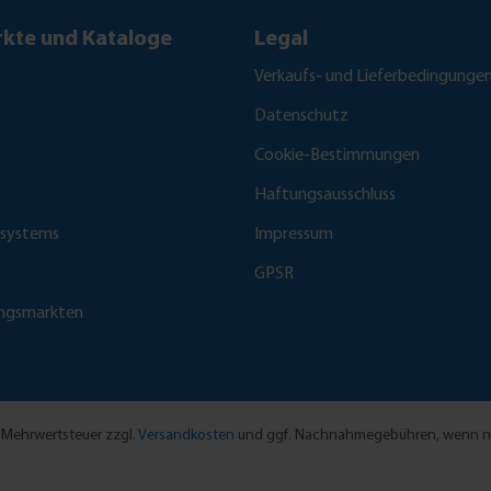
kte und Kataloge
Legal
Verkaufs- und Lieferbedingunge
Datenschutz
Cookie-Bestimmungen
Haftungsausschluss
fsystems
Impressum
GPSR
ungsmarkten
l. Mehrwertsteuer zzgl.
Versandkosten
und ggf. Nachnahmegebühren, wenn ni