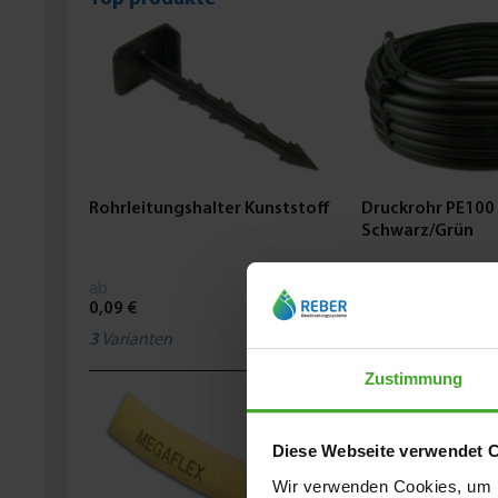
Rohrleitungshalter Kunststoff
Druckrohr PE100 
Schwarz/Grün
ab
ab
0,09 €
1,21 €
3
Varianten
2
Varianten
Zustimmung
Diese Webseite verwendet 
Wir verwenden Cookies, um I