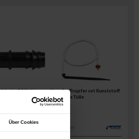
rbinder POM 6 bar
Netafim Tropfer set Kunststoff
arz
Einsteck x Tülle
ab
0,62 €
Über Cookies
4
Varianten