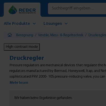
 Hauptinhalt springen
Zur Suche springen
Zur Hauptnavigation springen
Alle Produkte
Lösungen
Beregnung
/
Ventile, Mess- & Regeltechnik
/
Druckregle
High-contrast mode
Druckregler
Pressure regulators are mechanical devices that regulate the h
regulators manufactured by Bermad, Honeywell, Itap, and Neta
sophisticated PRV 2000- 10S pressure-reducing valve, you can o
regulators which have a flow rate between 0.05 m³/h to 40 m³
Mehr lesen
Wir haben keine Ergebnisse gefunden.