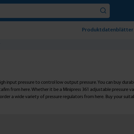
Produktdatenblätter
r
igh input pressure to control low output pressure. You can buy durab
fim from here. Whether it be a Minipress 361 adjustable pressure va
rder a wide variety of pressure regulators from here. Buy your suita
/h. They come in the female thread and male thread connection types