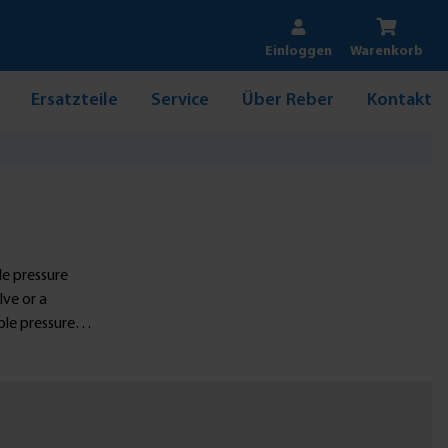
Einloggen
Warenkorb
Ersatzteile
Service
Über Reber
Kontakt
le pressure
lve or a
ble pressure
.