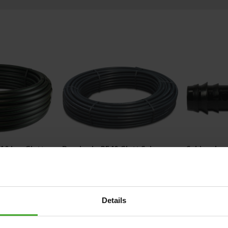
10 bar Glatt
Druckrohr PE40 Glatt Schwarz
Schlauchve
Tülle Schw
ab
ab
0,52 €
0,12 €
Details
29
Varianten
4
Varianten