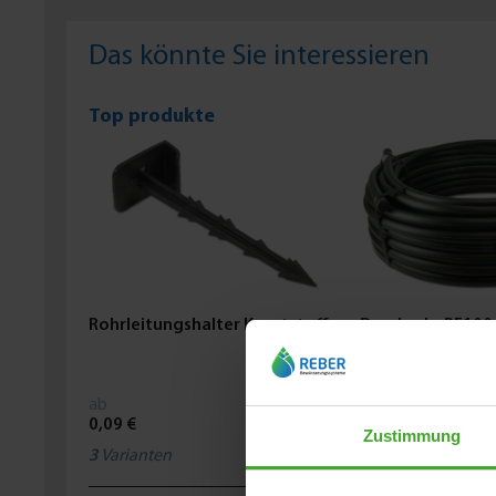
Das könnte Sie interessieren
Top produkte
Rohrleitungshalter Kunststoff
Druckrohr PE100 
Schwarz/Grün
ab
ab
0,09 €
1,21 €
Zustimmung
3
Varianten
2
Varianten