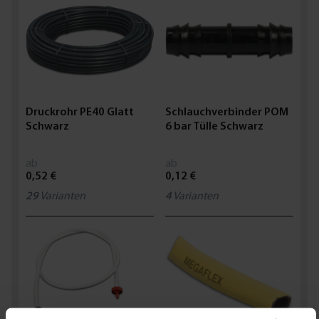
Druckrohr PE40 Glatt
Schlauchverbinder POM
Schwarz
6 bar Tülle Schwarz
ab
ab
0,52 €
0,12 €
29
Varianten
4
Varianten