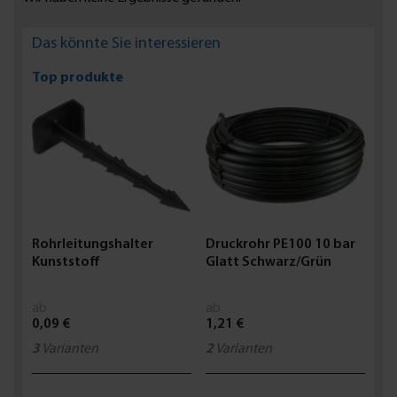
suitable for underground installations. You can buy storage
tanks which are available in different capacities ranging from
Das könnte Sie interessieren
100 litres to 5000 litres.
Top produkte
Rohrleitungshalter
Druckrohr PE100 10 bar
Kunststoff
Glatt Schwarz/Grün
ab
ab
0,09 €
1,21 €
3
Varianten
2
Varianten