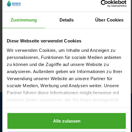
Netafim Tropfer set
Profec Schlauch PVC
Kunststoff Einsteck x
Gelb Typ Megaflex
Zustimmung
Details
Über Cookies
Tülle
ab
ab
0,62 €
1,16 €
Diese Webseite verwendet Cookies
4
Varianten
8
Varianten
Wir verwenden Cookies, um Inhalte und Anzeigen zu
personalisieren, Funktionen für soziale Medien anbieten
zu können und die Zugriffe auf unsere Website zu
1 - 0 von 0 Ergebnissen
analysieren. Außerdem geben wir Informationen zu Ihrer
Verwendung unserer Website an unsere Partner für
soziale Medien, Werbung und Analysen weiter. Unsere
Partner führen diese Informationen möglicherweise mit
weiteren Daten zusammen, die Sie ihnen bereitgestellt
haben oder die sie im Rahmen Ihrer Nutzung der Dienste
Kundendienst
gesammelt haben.
Alle zulassen
Lieferbedingungen