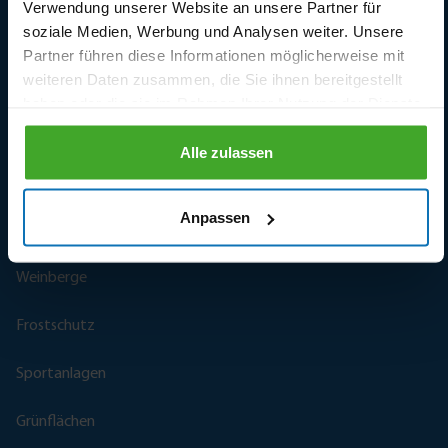
Kontaktieren Sie uns
Verwendung unserer Website an unsere Partner für
soziale Medien, Werbung und Analysen weiter. Unsere
Ersatzteile
Partner führen diese Informationen möglicherweise mit
weiteren Daten zusammen, die Sie ihnen bereitgestellt
Anmeldung
haben oder die sie im Rahmen Ihrer Nutzung der Dienste
gesammelt haben.
Vertragswiderruf
Alle zulassen
Anpassen
Unsere Märkte und Kataloge
Weinberge
Frostschutz
Sportanlagen
Grünflächen