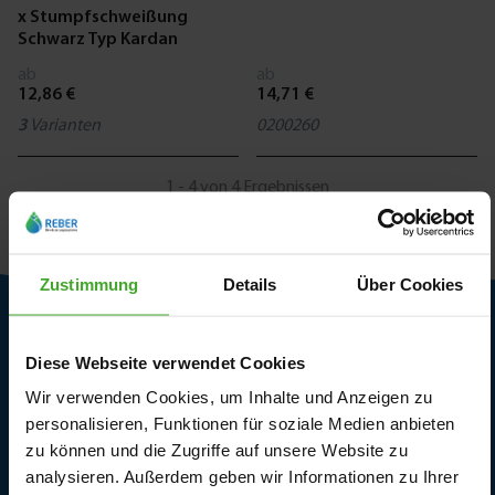
x Stumpfschweißung
Schwarz Typ Kardan
ab
ab
12,86 €
14,71 €
3
Varianten
0200260
1 - 4 von 4 Ergebnissen
Zustimmung
Details
Über Cookies
Kundendienst
Diese Webseite verwendet Cookies
Lieferbedingungen
Wir verwenden Cookies, um Inhalte und Anzeigen zu
personalisieren, Funktionen für soziale Medien anbieten
Rückgabe und Garantie
zu können und die Zugriffe auf unsere Website zu
analysieren. Außerdem geben wir Informationen zu Ihrer