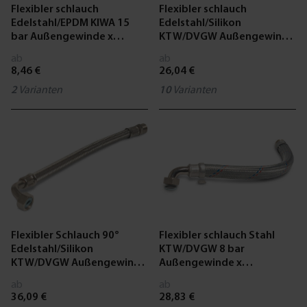
Flexibler schlauch
Flexibler schlauch
Edelstahl/EPDM KIWA 15
Edelstahl/Silikon
bar Außengewinde x
KTW/DVGW Außengewinde
Überwurfmutter IG Typ
x Überwurfmutter IG
ab
ab
SK10
Edelstahl Typ gerade
8,46 €
26,04 €
2
Varianten
10
Varianten
Flexibler Schlauch 90°
Flexibler schlauch Stahl
Edelstahl/Silikon
KTW/DVGW 8 bar
KTW/DVGW Außengewinde
Außengewinde x
x Überwurfmutter IG Typ
Überwurfmutter IG Typ
ab
ab
Winkel
Winkel
36,09 €
28,83 €