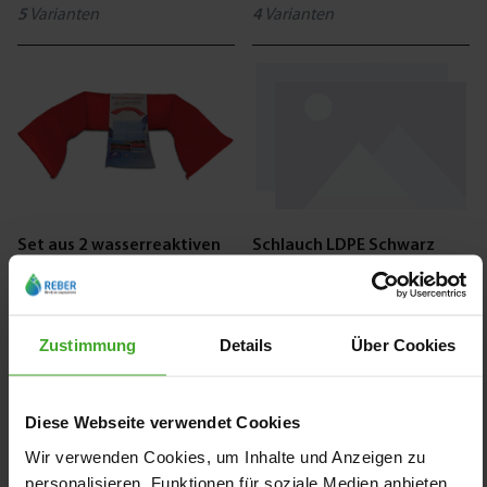
5
Varianten
4
Varianten
Set aus 2 wasserreaktiven
Schlauch LDPE Schwarz
temporären
Hochwasserschutzbarriere
Typ HydroSnake
ab
ab
40,26 €
1,00 €
Zustimmung
Details
Über Cookies
7039991
7036191
Diese Webseite verwendet Cookies
Wir verwenden Cookies, um Inhalte und Anzeigen zu
personalisieren, Funktionen für soziale Medien anbieten