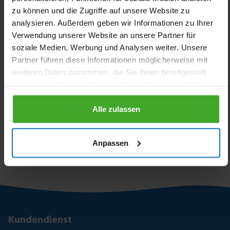
zu können und die Zugriffe auf unsere Website zu
analysieren. Außerdem geben wir Informationen zu Ihrer
Verwendung unserer Website an unsere Partner für
soziale Medien, Werbung und Analysen weiter. Unsere
Flexibler schlauch
Schädlingsbekämpfungssc
Partner führen diese Informationen möglicherweise mit
Edelstahl/EPDM
hlauch Typ Agrio
weiteren Daten zusammen, die Sie ihnen bereitgestellt
KTW/DVGW 6 bar
haben oder die sie im Rahmen Ihrer Nutzung der Dienste
Außengewinde x
ab
ab
gesammelt haben.
Überwurfmutter IG
53,93 €
32,08 €
Edelstahl Typ gerade
Alle zulassen
0081120
7003754
Anpassen
1 - 10 von 10 Ergebnissen
Kundendienst