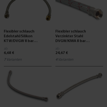
Flexibler schlauch
Flexibler schlauch
Edelstahl/Silikon
Verzinkter Stahl
KTW/DVGW 8 bar
DVGW/KIWA 8 bar
Außengewinde x
Außengewinde x
ab
ab
Überwurfmutter IG
Überwurfmutter IG
6,68 €
24,67 €
Edelstahl Typ gerade
Edelstahl Typ Gerade
7
Varianten
4
Varianten