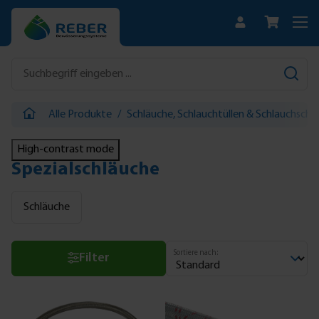
Zum Hauptinhalt springen
Alle Produkte
/
Schläuche, Schlauchtüllen & Schlauchschel
High-contrast mode
Spezialschläuche
Schläuche
Sortiere nach:
Filter