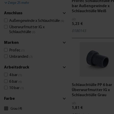
Profec Schlauchtülle P
Zeige 25 mehr
bar Außengewinde x
Schlauchtülle Weiß
Anschluss
ab
Außengewinde x Schlauchtülle
(6)
5,23 €
Überwurfmutter IG x
0180143
Schlauchtülle
(2)
Marken
Profec
(1)
Unbranded
(7)
Arbeitsdruck
4 bar
(1)
6 bar
(6)
Schlauchtülle PP 6 bar
10 bar
(1)
Überwurfmutter IG x
Schlauchtülle Grau
Farbe
ab
1,81 €
Grau (4)