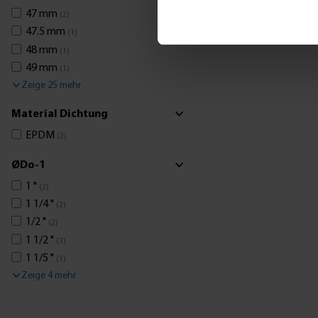
47 mm
(2)
47.5 mm
(1)
48 mm
(1)
49 mm
(1)
Zeige 25 mehr
Material Dichtung
EPDM
(2)
ØDo-1
1 "
(2)
1 1/4 "
(2)
1/2 "
(2)
1 1/2 "
(3)
1 1/5 "
(1)
Zeige 4 mehr