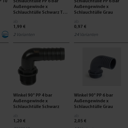
P 10
Schlauchtülle PP 6 bar
Schlauchtülle PP 6 bar
Außengewinde x
Außengewinde x
Schlauchtülle Schwarz Typ
Schlauchtülle Grau
rec
ab
ab
1,99 €
0,97 €
2
Varianten
24
Varianten
Winkel 90° PP 4 bar
Winkel 90° PP 6 bar
Außengewinde x
Außengewinde x
Schlauchtülle Schwarz
Schlauchtülle Grau
ab
ab
1,20 €
2,05 €