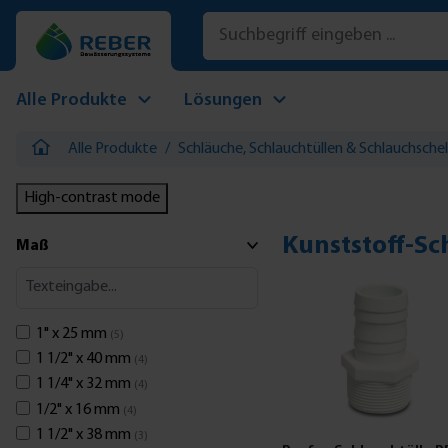
 Hauptinhalt springen
Zur Suche springen
Zur Hauptnavigation springen
Alle Produkte
Lösungen
Alle Produkte
/
Schläuche, Schlauchtüllen & Schlauchschel
High-contrast mode
Kunststoff-Sc
Maß
1" x 25 mm
(5)
1 1/2" x 40 mm
(4)
1 1/4" x 32 mm
(4)
1/2" x 16 mm
(4)
1 1/2" x 38 mm
(3)