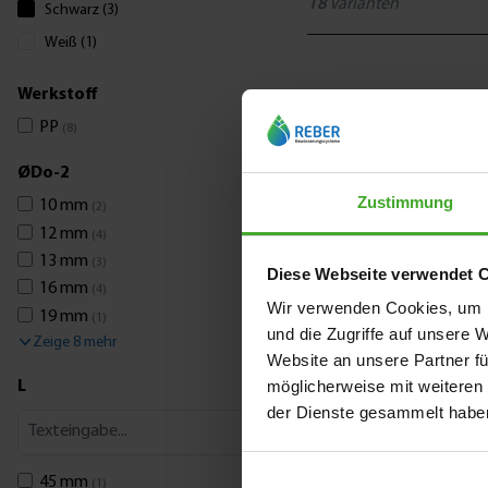
18
Varianten
Schwarz (3)
Weiß (1)
Werkstoff
PP
(8)
ØDo-2
Zustimmung
10 mm
(2)
12 mm
(4)
13 mm
(3)
Diese Webseite verwendet 
16 mm
(4)
Wir verwenden Cookies, um I
19 mm
(1)
und die Zugriffe auf unsere 
Zeige 8 mehr
Website an unsere Partner fü
möglicherweise mit weiteren
L
der Dienste gesammelt habe
45 mm
(1)