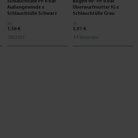
Schlauchtülle PP 6 bar
Bogen 90° PP 6 bar
Außengewinde x
Überwurfmutter IG x
Schlauchtülle Schwarz
Schlauchtülle Grau
ab
ab
1,56 €
3,01 €
7003501
11
Varianten