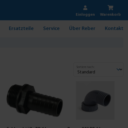
Einloggen
Warenkorb
Ersatzteile
Service
Über Reber
Kontakt
Sortiere nach: