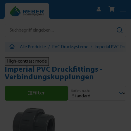
Zum Hauptinhalt springen
Alle Produkte
/
PVC Drucksysteme
/
Imperial PVC Druck
High-contrast mode
Imperial PVC Druckfittings -
Verbindungskupplungen
Sortiere nach:
Filter