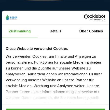
Kundendienst
Lieferbedingungen
Zustimmung
Details
Über Cookies
Rückgabe und Garantie
Kontaktieren Sie uns
Diese Webseite verwendet Cookies
Wir verwenden Cookies, um Inhalte und Anzeigen zu
Ersatzteile
personalisieren, Funktionen für soziale Medien anbieten
zu können und die Zugriffe auf unsere Website zu
Anmeldung
analysieren. Außerdem geben wir Informationen zu Ihrer
Verwendung unserer Website an unsere Partner für
Vertragswiderruf
soziale Medien, Werbung und Analysen weiter. Unsere
Partner führen diese Informationen möglicherweise mit
weiteren Daten zusammen, die Sie ihnen bereitgestellt
haben oder die sie im Rahmen Ihrer Nutzung der Dienste
Unsere Märkte und Kataloge
gesammelt haben.