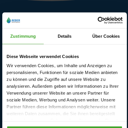
Kundendienst
Lieferbedingungen
Zustimmung
Details
Über Cookies
Rückgabe und Garantie
Kontaktieren Sie uns
Diese Webseite verwendet Cookies
Wir verwenden Cookies, um Inhalte und Anzeigen zu
Ersatzteile
personalisieren, Funktionen für soziale Medien anbieten
zu können und die Zugriffe auf unsere Website zu
Anmeldung
analysieren. Außerdem geben wir Informationen zu Ihrer
Verwendung unserer Website an unsere Partner für
Vertragswiderruf
soziale Medien, Werbung und Analysen weiter. Unsere
Partner führen diese Informationen möglicherweise mit
weiteren Daten zusammen, die Sie ihnen bereitgestellt
haben oder die sie im Rahmen Ihrer Nutzung der Dienste
Unsere Märkte und Kataloge
gesammelt haben.