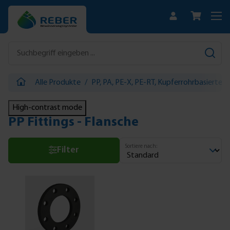
Zum Hauptinhalt springen
Alle Produkte
/
PP, PA, PE-X, PE-RT, Kupferrohrbasierte 
High-contrast mode
PP Fittings - Flansche
Sortiere nach:
Filter