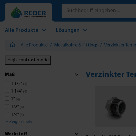
 Hauptinhalt springen
Zur Suche springen
Zur Hauptnavigation springen
Alle Produkte
Lösungen
Alle Produkte
/
Metallrohre & Fittings
/
Verzinkter Tem
High-contrast mode
Verzinkter Te
Maß
1 1/2"
(4)
1 1/4"
(4)
1"
(4)
1/2"
(4)
1/4"
(3)
Zeige 7 mehr
Werkstoff