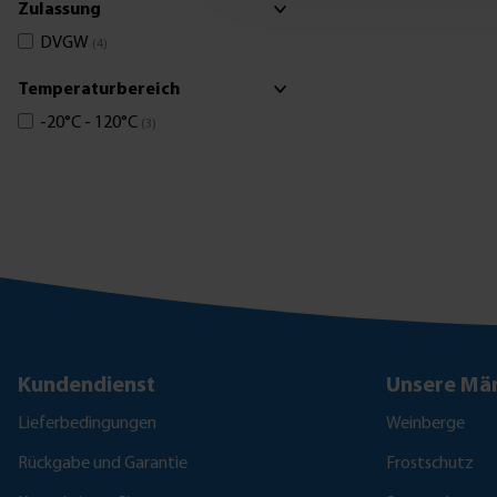
Zulassung
DVGW
(4)
Temperaturbereich
-20°C - 120°C
(3)
Kundendienst
Unsere Mär
Lieferbedingungen
Weinberge
Rückgabe und Garantie
Frostschutz