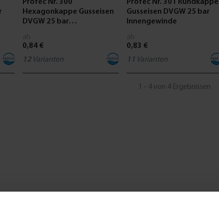
Profec Nr. 300
Profec Nr. 301 Rundkappe
r
Hexagonkappe Gusseisen
Gusseisen DVGW 25 bar
DVGW 25 bar
Innengewinde
Innengewinde
ab
ab
0,84 €
0,83 €
12
Varianten
11
Varianten
1 - 4 von 4 Ergebnissen