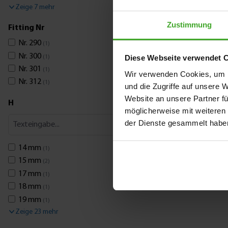
Zeige 7 mehr
Zustimmung
Fitting Nr
Nr. 290
(1)
Nr. 300
Diese Webseite verwendet 
(1)
Nr. 301
(1)
Wir verwenden Cookies, um I
Nr. 312
(1)
und die Zugriffe auf unsere 
Website an unsere Partner fü
H
möglicherweise mit weiteren
der Dienste gesammelt habe
14 mm
(1)
15 mm
(2)
17 mm
(1)
18 mm
(1)
19 mm
(1)
Zeige 23 mehr