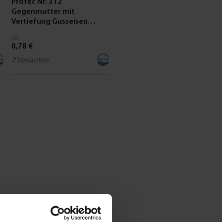
Profec Nr. 312
Gegenmutter mit
Vertiefung Gusseisen
DVGW 25 bar
ab
Innengewinde
0,78 €
7
Varianten