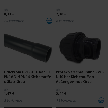
ab
ab
0,31 €
2,10 €
20
Varianten
8
Varianten
Druckrohr PVC-U 16 bar ISO
Profec Verschraubung PVC-
PN16 DIN PN16 Klebemuffe
U 10 bar Klebemuffe x
x Glatt Grau
Außengewinde Grau
ab
ab
1,47 €
2,44 €
8
Varianten
11
Varianten