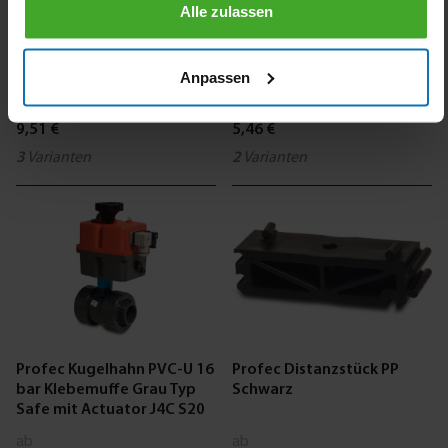
Alle zulassen
Druckrohr PVC-U ISO
Druckrohr PVC-U 10 bar
PN12,5 Klebemuffe x Glatt
Glatt Grau
Anpassen
Grau
ab
ab
9,51 €
5,46 €
3
Varianten
2
Varianten
Profec Kugelhahn PVC-U 16
Profec Distanzstück PP
bar Klebemuffe Grau Typ
Schwarz
Safe mit Actuator J4C S20
ab
ab