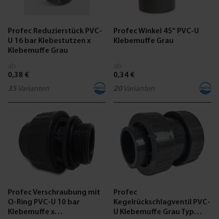
Profec Reduzierstück PVC-
Profec Winkel 45° PVC-U
U 16 bar Klebestutzen x
Klebemuffe Grau
Klebemuffe Grau
ab
ab
0,38 €
0,34 €
35
Varianten
20
Varianten
Profec Verschraubung mit
Profec
O-Ring PVC-U 10 bar
Kegelrückschlagventil PVC-
Klebemuffe x
U Klebemuffe Grau Typ