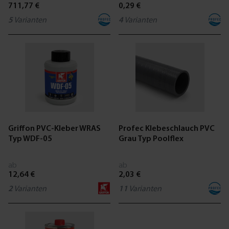
711,77 €
0,29 €
5
Varianten
4
Varianten
Griffon PVC-Kleber WRAS
Profec Klebeschlauch PVC
Typ WDF-05
Grau Typ Poolflex
ab
ab
12,64 €
2,03 €
2
Varianten
11
Varianten