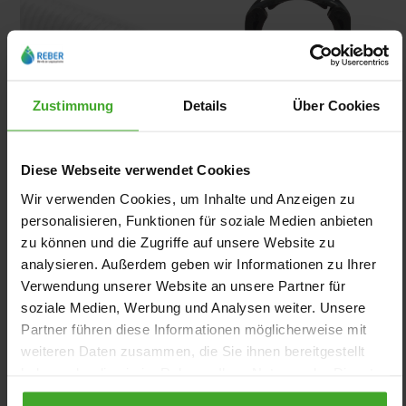
Zustimmung
Details
Über Cookies
Klebeschlauch PVC 4 bar
Profec Rohrschelle PP
Weiß Typ Flexiclor
Schwarz Typ 3
Diese Webseite verwendet Cookies
Wir verwenden Cookies, um Inhalte und Anzeigen zu
ab
ab
personalisieren, Funktionen für soziale Medien anbieten
10,28 €
0,82 €
zu können und die Zugriffe auf unsere Website zu
3
Varianten
6
Varianten
analysieren. Außerdem geben wir Informationen zu Ihrer
Verwendung unserer Website an unsere Partner für
soziale Medien, Werbung und Analysen weiter. Unsere
Partner führen diese Informationen möglicherweise mit
weiteren Daten zusammen, die Sie ihnen bereitgestellt
haben oder die sie im Rahmen Ihrer Nutzung der Dienste
gesammelt haben.