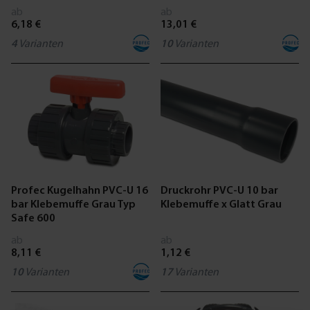
Außengewinde Grau
5000
ab
ab
6,18 €
13,01 €
4
Varianten
10
Varianten
Profec Kugelhahn PVC-U 16
Druckrohr PVC-U 10 bar
bar Klebemuffe Grau Typ
Klebemuffe x Glatt Grau
Safe 600
ab
ab
8,11 €
1,12 €
10
Varianten
17
Varianten