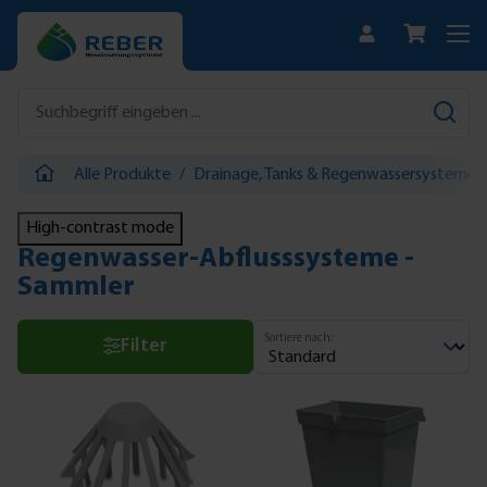
Zum Hauptinhalt springen
Alle Produkte
/
Drainage, Tanks & Regenwassersysteme
High-contrast mode
Regenwasser-Abflusssysteme -
Sammler
Sortiere nach:
Filter