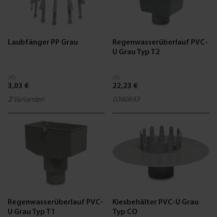
Laubfänger PP Grau
Regenwasserüberlauf PVC-
U Grau Typ T2
ab
ab
3,03 €
22,23 €
2
Varianten
0360643
Regenwasserüberlauf PVC-
Kiesbehälter PVC-U Grau
U Grau Typ T1
Typ CO