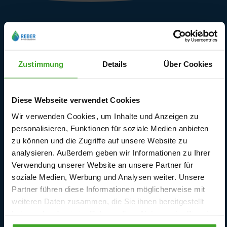
Kundendienst
Lieferbedingungen
Zustimmung
Details
Über Cookies
Rückgabe und Garantie
Kontaktieren Sie uns
Diese Webseite verwendet Cookies
Wir verwenden Cookies, um Inhalte und Anzeigen zu
Ersatzteile
personalisieren, Funktionen für soziale Medien anbieten
zu können und die Zugriffe auf unsere Website zu
Anmeldung
analysieren. Außerdem geben wir Informationen zu Ihrer
Verwendung unserer Website an unsere Partner für
Vertragswiderruf
soziale Medien, Werbung und Analysen weiter. Unsere
Partner führen diese Informationen möglicherweise mit
weiteren Daten zusammen, die Sie ihnen bereitgestellt
haben oder die sie im Rahmen Ihrer Nutzung der Dienste
Unsere Märkte und Kataloge
gesammelt haben.