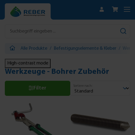
Zum Hauptinhalt springen
Alle Produkte
/
Befestigungselemente & Kleber
/
Werk
High-contrast mode
Werkzeuge - Bohrer Zubehör
Sortiere nach:
Filter