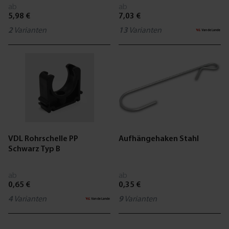
ab
ab
5,98 €
7,03 €
2
Varianten
13
Varianten
VDL Rohrschelle PP
Aufhängehaken Stahl
Schwarz Typ B
ab
ab
0,65 €
0,35 €
4
Varianten
9
Varianten