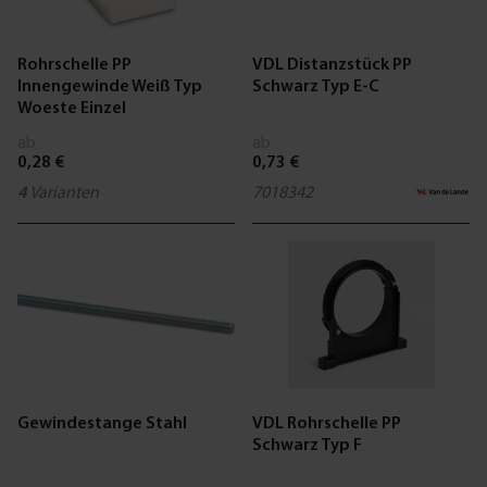
Rohrschelle PP
VDL Distanzstück PP
Innengewinde Weiß Typ
Schwarz Typ E-C
Woeste Einzel
ab
ab
0,28 €
0,73 €
4
Varianten
7018342
Gewindestange Stahl
VDL Rohrschelle PP
Schwarz Typ F