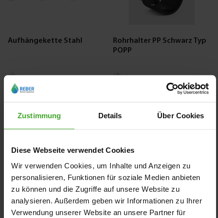
Aufhängekette Stahl
Rohrhalter PP Schwarz Typ
POPP
ab
ab
1,28 €
0,79 €
2
Varianten
8
Varianten
Zustimmung
Details
Über Cookies
Diese Webseite verwendet Cookies
Wir verwenden Cookies, um Inhalte und Anzeigen zu
personalisieren, Funktionen für soziale Medien anbieten
zu können und die Zugriffe auf unsere Website zu
analysieren. Außerdem geben wir Informationen zu Ihrer
Profec Rohrschappeln
Gelenkrohrschelle Stahl
Stahl
Verwendung unserer Website an unsere Partner für