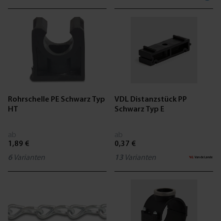
Rohrschelle PE Schwarz Typ
VDL Distanzstück PP
HT
Schwarz Typ E
ab
ab
1,89 €
0,37 €
6
Varianten
13
Varianten