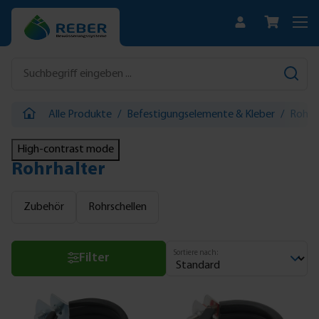
Zum Hauptinhalt springen
Alle Produkte
/
Befestigungselemente & Kleber
/
Rohrh
High-contrast mode
Rohrhalter
Zubehör
Rohrschellen
Sortiere nach:
Filter