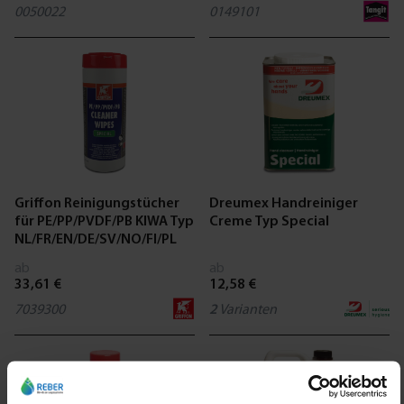
0050022
0149101
Griffon Reinigungstücher
Dreumex Handreiniger
für PE/PP/PVDF/PB KIWA Typ
Creme Typ Special
NL/FR/EN/DE/SV/NO/FI/PL
ab
ab
33,61 €
12,58 €
7039300
2
Varianten