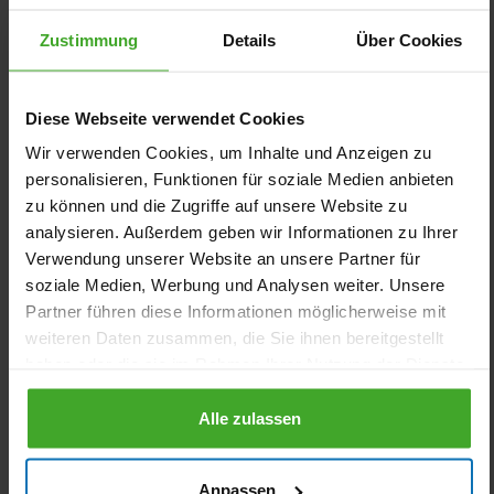
Zustimmung
Details
Über Cookies
Diese Webseite verwendet Cookies
Griffon Gaslecksucher
Dreumex Reiniger Grau Typ
Industrial Cleaner
Wir verwenden Cookies, um Inhalte und Anzeigen zu
personalisieren, Funktionen für soziale Medien anbieten
ab
ab
zu können und die Zugriffe auf unsere Website zu
12,63 €
37,99 €
analysieren. Außerdem geben wir Informationen zu Ihrer
0149126
0050014
Verwendung unserer Website an unsere Partner für
soziale Medien, Werbung und Analysen weiter. Unsere
Partner führen diese Informationen möglicherweise mit
weiteren Daten zusammen, die Sie ihnen bereitgestellt
haben oder die sie im Rahmen Ihrer Nutzung der Dienste
gesammelt haben.
Alle zulassen
Dreumex Handreiniger Typ
Griffon Abflussreiniger Typ
Anpassen