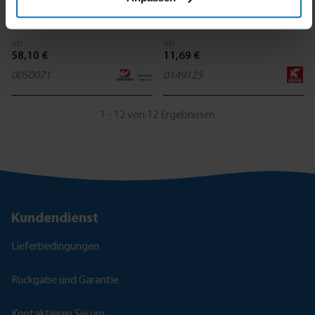
Wash & Care
Stex
ab
ab
58,10 €
11,69 €
0050071
0149125
1 - 12 von 12 Ergebnissen
Kundendienst
Lieferbedingungen
Rückgabe und Garantie
Kontaktieren Sie uns