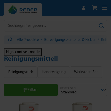
Zum Hauptinhalt springen
Alle Produkte
/
Befestigungselemente & Kleber
/
Reinig
High-contrast mode
Reinigungsmittell
Reinigungstuch
Handreinigung
Werkstatt-Set
Sortiere nach:
Filter