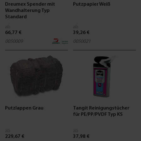
Dreumex Spender mit
Putzpapier Weiß
Wandhalterung Typ
Standard
ab
ab
66,77 €
39,26 €
0050009
0050021
Putzlappen Grau
Tangit Reinigungstücher
für PE/PP/PVDF Typ KS
ab
ab
229,67 €
37,98 €