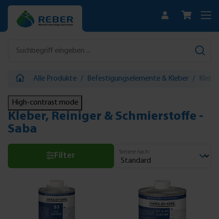
Zum Hauptinhalt springen
Alle Produkte
/
Befestigungselemente & Kleber
/
Kleber
High-contrast mode
Kleber, Reiniger & Schmierstoffe -
Saba
Sortiere nach:
Filter