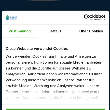
Kundendienst
Lieferbedingungen
Zustimmung
Details
Über Cookies
Rückgabe und Garantie
Kontaktieren Sie uns
Diese Webseite verwendet Cookies
Wir verwenden Cookies, um Inhalte und Anzeigen zu
Ersatzteile
personalisieren, Funktionen für soziale Medien anbieten
zu können und die Zugriffe auf unsere Website zu
Anmeldung
analysieren. Außerdem geben wir Informationen zu Ihrer
Verwendung unserer Website an unsere Partner für
Vertragswiderruf
soziale Medien, Werbung und Analysen weiter. Unsere
Partner führen diese Informationen möglicherweise mit
weiteren Daten zusammen, die Sie ihnen bereitgestellt
haben oder die sie im Rahmen Ihrer Nutzung der Dienste
Unsere Märkte und Kataloge
gesammelt haben.